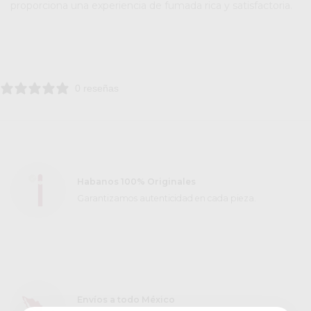
proporciona una experiencia de fumada rica y satisfactoria.
0 reseñas
Habanos 100% Originales
Garantizamos autenticidad en cada pieza.
Envíos a todo México