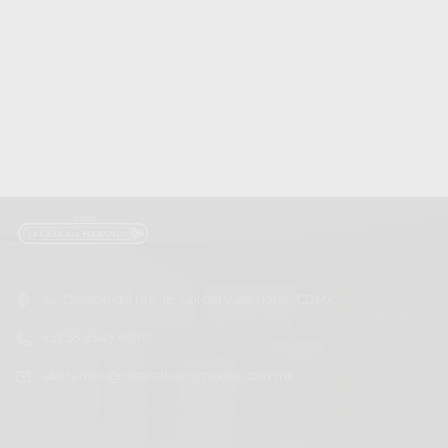
Av. División del Nte. 16, Col del Valle Norte, CDMX
+52 55 8549 6070
abetanzos@casahabanomexico.com.mx