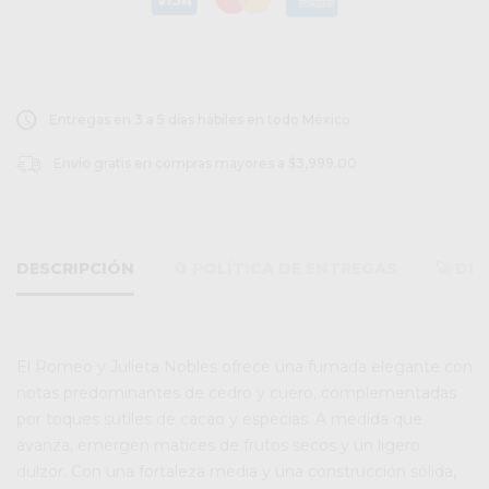
Entregas en 3 a 5 días hábiles en todo México
Envío gratis en compras mayores a $3,999.00
DESCRIPCIÓN
🔄 POLÍTICA DE ENTREGAS
🚀 DE
El Romeo y Julieta Nobles ofrece una fumada elegante con
notas predominantes de cedro y cuero, complementadas
por toques sutiles de cacao y especias. A medida que
avanza, emergen matices de frutos secos y un ligero
dulzor. Con una fortaleza media y una construcción sólida,