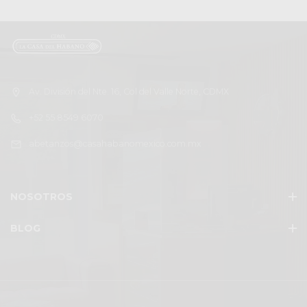
Av. División del Nte. 16, Col del Valle Norte, CDMX
+52 55 8549 6070
abetanzos@casahabanomexico.com.mx
NOSOTROS
BLOG