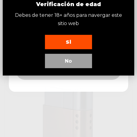
Introduce tu correo electrónico
Verificación de edad
Aceptamos todo tipo de pagos.
para obtener un 10% de descuento
en tu primer pedido
Debes de tener 18+ años para navergar este
sitio web
Teléfono
Si
Email
Productos Relacionados
No
Suscribirme