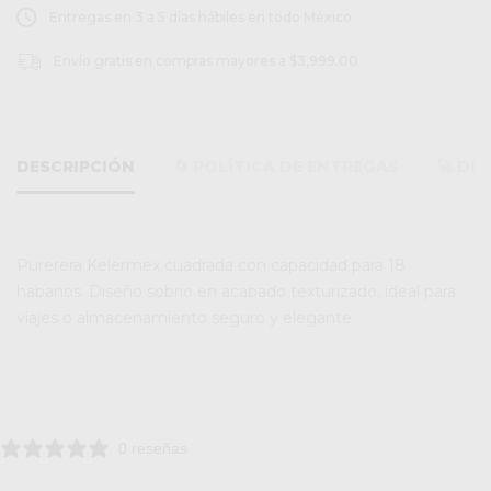
Entregas en 3 a 5 días hábiles en todo México
Envío gratis en compras mayores a $3,999.00
DESCRIPCIÓN
🔄 POLÍTICA DE ENTREGAS
🚀 DE
Purerera Kelermex cuadrada con capacidad para 18
habanos. Diseño sobrio en acabado texturizado, ideal para
viajes o almacenamiento seguro y elegante.
0 reseñas